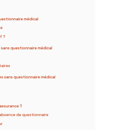
uestionnaire médical
hé
f ?
s sans questionnaire médical
taires
ès sans questionnaire médical
l’assurance ?
l’absence de questionnaire
ur