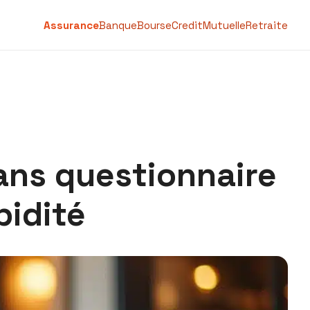
Assurance
Banque
Bourse
Credit
Mutuelle
Retraite
ans questionnaire
pidité