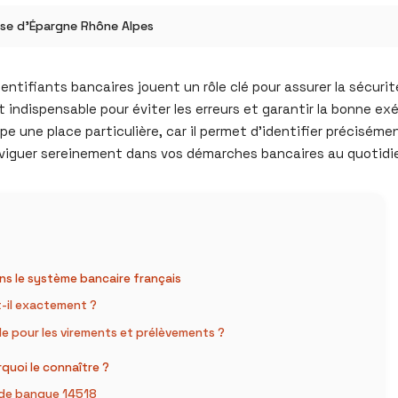
isse d’Épargne Rhône Alpes
entifiants bancaires jouent un rôle clé pour assurer la sécuri
 indispensable pour éviter les erreurs et garantir la bonne ex
e une place particulière, car il permet d’identifier préciséme
aviguer sereinement dans vos démarches bancaires au quotidi
ns le système bancaire français
t-il exactement ?
le pour les virements et prélèvements ?
uoi le connaître ?
code banque 14518